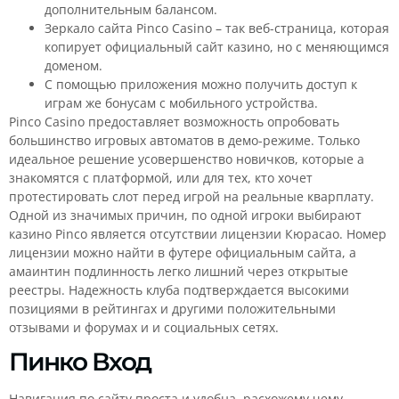
дополнительным балансом.
Зеркало сайта Pinco Casino – так веб-страница, которая
копирует официальный сайт казино, но с меняющимся
доменом.
С помощью приложения можно получить доступ к
играм же бонусам с мобильного устройства.
Pinco Casino предоставляет возможность опробовать
большинство игровых автоматов в демо-режиме. Только
идеальное решение усовершенство новичков, которые а
знакомятся с платформой, или для тех, кто хочет
протестировать слот перед игрой на реальные кварплату.
Одной из значимых причин, по одной игроки выбирают
казино Pinco является отсутствии лицензии Кюрасао. Номер
лицензии можно найти в футере официальным сайта, а
амаинтин подлинность легко лишний через открытые
реестры. Надежность клуба подтверждается высокими
позициями в рейтингах и другими положительными
отзывами и форумах и и социальных сетях.
Пинко Вход
Навигация по сайту проста и удобна, расхожему чему