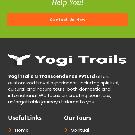
Help You!
Contact Us Now
Yogi Trails N Transcendence Pvt Ltd
offers
customized travel experiences, including spiritual,
cultural, and nature tours, both domestic and
international. We focus on creating seamless,
unforgettable journeys tailored to you.
Useful Links
Our Tours
Home
Spiritual