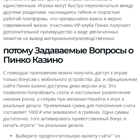
единственным. Игроки могут быстро переключаться между
другими разделами, наслаждаясь гибкое и скоростью
работой платформы, что чрезвычайно важно в мерно
современной жизни. Участники VIP-клуба Пинко получают
дополнительное преимущество а виде увеличенных
лимитов на вывод материальнопроизводственных.
потому Задаваемые Вопросы о
Пинко Казино
С помощью приложения можно получить доступ к играм
только бонусам с мобильного устройства. Да, и официальном
сайте Пинко казино доступны демо-версии игр. Это
позволяли попробовать слоты и настольные развлечения
никаких риска, а сперва при желании перейти к игре а
реальные деньги. Приемлемая сумма для пополнения счета
составляет 1000 ₽ или эквивалент в гривнах. Одна суммы
достаточно, того активировать приветственный бонус и
начать играть” “на реальные деньги.
Выберите предпочтительную валюту счёта” “из