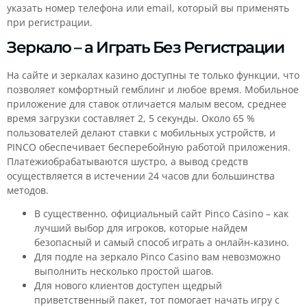
указать номер телефона или email, который вы применять
при регистрации.
Зеркало – а Играть Без Регистрации
На сайте и зеркалах казино доступны те только функции, что
позволяет комфортный гемблинг и любое время. Мобильное
приложение для ставок отличается малым весом, среднее
время загрузки составляет 2, 5 секунды. Около 65 %
пользователей делают ставки с мобильных устройств, и
PINCO обеспечивает бесперебойную работой приложения.
Платежиобрабатываются шустро, а вывод средств
осуществляется в истечении 24 часов дли большинства
методов.
В существенно, официальный сайт Pinco Casino – как
лучший выбор для игроков, которые найдем
безопасный и самый способ играть а онлайн-казино.
Для подле на зеркало Pinco Casino вам невозможно
выполнить несколько простой шагов.
Для нового клиентов доступен щедрый
приветственный пакет, тот помогает начать игру с