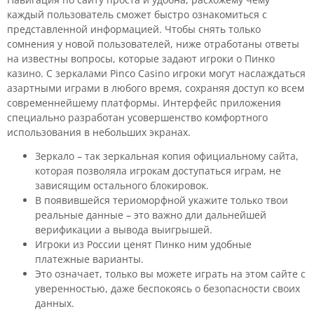
каждый пользователь сможет быстро ознакомиться с
представленной информацией. Чтобы снять только
сомнения у новой пользователей, ниже отработаны ответы
на известны вопросы, которые задают игроки о Пинко
казино. С зеркалами Pinco Casino игроки могут наслаждаться
азартными играми в любого время, сохраняя доступ ко всем
современнейшему платформы. Интерфейс приложения
специально разработан усовершенство комфортного
использования в небольших экранах.
Зеркало – так зеркальная копия официальному сайта,
которая позволяла игрокам доступаться играм, не
зависящим остального блокировок.
В появившейся териоморфной укажите только твои
реальные данные – это важно дли дальнейшей
верификации а вывода выигрышей.
Игроки из России ценят Пинко ним удобные
платежные варианты.
Это означает, только вы можете играть на этом сайте с
уверенностью, даже беспокоясь о безопасности своих
данных.