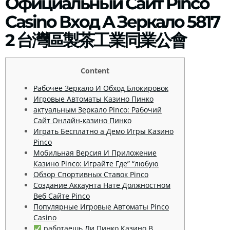
Официальный Сайт Pinco
Casino Вход А Зеркало 5817
2 台灣區製茶工業同業公會
Content
Рабочее Зеркало И Обход Блокировок
Игровые Автоматы Казино Пинко
актуальным Зеркало Pinco: Рабочий
Сайт Онлайн-казино Пинко
Играть Бесплатно а Демо Игры Казино
Pinco
Мобильная Версия И Приложение
Казино Pinco: Играйте Где” “любую
Обзор Спортивных Ставок Pinco
Создание Аккаунта Нате Должностном
Веб Сайте Pinco
Популярные Игровые Автоматы Pinco
Casino
работаешь Ли Пинко Казино В