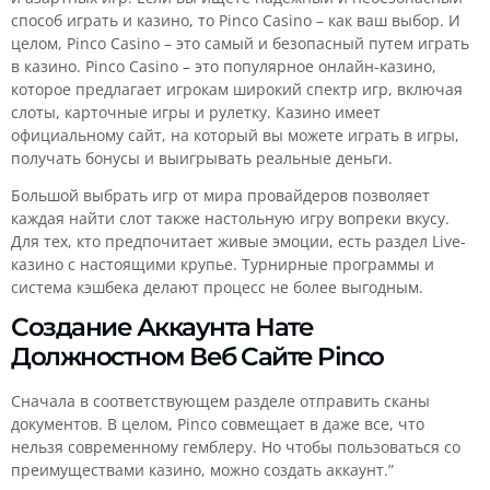
способ играть и казино, то Pinco Casino – как ваш выбор. И
целом, Pinco Casino – это самый и безопасный путем играть
в казино. Pinco Casino – это популярное онлайн-казино,
которое предлагает игрокам широкий спектр игр, включая
слоты, карточные игры и рулетку. Казино имеет
официальному сайт, на который вы можете играть в игры,
получать бонусы и выигрывать реальные деньги.
Большой выбрать игр от мира провайдеров позволяет
каждая найти слот также настольную игру вопреки вкусу.
Для тех, кто предпочитает живые эмоции, есть раздел Live-
казино с настоящими крупье. Турнирные программы и
система кэшбека делают процесс не более выгодным.
Создание Аккаунта Нате
Должностном Веб Сайте Pinco
Сначала в соответствующем разделе отправить сканы
документов. В целом, Pinco совмещает в даже все, что
нельзя современному гемблеру. Но чтобы пользоваться со
преимуществами казино, можно создать аккаунт.”