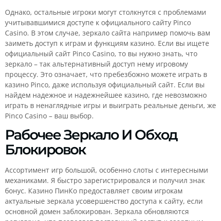
Однако, остальные игроки могут столкнутся с проблемами
учитывавшимися доступе к официального сайту Pinco
Casino. В этом случае, зеркало сайта например помочь вам
заиметь доступ к играм и функциям казино. Если вы ищете
официальный сайт Pinco Casino, то вы нужно знать, что
зеркало – так альтернативный доступ нему игровому
процессу. Это означает, что пребезбожно можете играть в
казино Pinco, даже используя официальный сайт. Если вы
найдем надежное и надежнейшее казино, где невозможно
играть в ненаглядные игры и выиграть реальные деньги, же
Pinco Casino – ваш выбор.
Рабочее Зеркало И Обход
Блокировок
Ассортимент игр большой, особенно слоты с интересными
механиками. Я быстро зарегистрировался и получил знак
бонус. Казино ПинКо предоставляет своим игрокам
актуальные зеркала усовершенство доступа к сайту, если
основной домен заблокирован. Зеркала обновляются