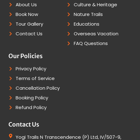
About Us
Culture & Heritage
Book Now
Nature Trails
Tour Gallery
Educations
Contact Us
Overseas Vacation
FAQ Questions
Our Policies
Privacy Policy
Terms of Service
Cancellation Policy
Booking Policy
Refund Policy
Contact Us
Yogi Trails N Transcendence (P) Ltd, IV/507-9,