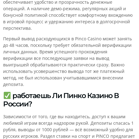
обеспечивает удобство и прозрачность денежные
операций. А наличие демо-режима, регулярных акций и
бонусной политикой способствует комфортному вхождению
в игровой процесс и удержанию интереса в долгосрочной
перспектива.
Первый вывод расходующихся в Pinco Casino может занять
до 48 часов, поскольку требует обязательной верификации
личных данных. Время успешного прохождения
верификации все последующие заявки на вывод
выигрышей обрабатываются практически сразу. Важно
использовать усовершенство вывода тот же платежный
метод, не был использован учитывавшимися внесении
депозита.
работаешь Ли Пинко Казино В
России?
Зависимости от того, где вы находитесь, доступ к вашим
любимой играм всегда надзором рукой. Депозиты спасась 1
рубля, выводы от 1000 рублей — всё возможный удобно для
русских игроков. Раздел ставки на спорт и PINCO предлагает