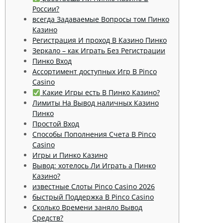
России?
всегда Задаваемые Вопросы том Пинко
Казино
Регистрация И проход В Казино Пинко
Зеркало – как Играть Без Регистрации
Пинко Вход
Ассортимент доступных Игр В Pinco
Casino
Какие Игры есть В Пинко Казино?
Лимиты На Вывод наличных Казино
Пинко
Простой Вход
Способы Пополнения Счета В Pinco
Casino
Игры и Пинко Казино
Вывод: хотелось Ли Играть а Пинко
Казино?
известные Слоты Pinco Casino 2026
быстрый Поддержка В Pinco Casino
Сколько Времени заняло Вывод
Средств?