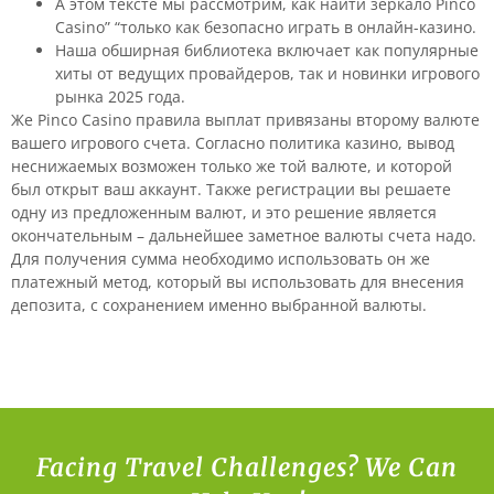
А этом тексте мы рассмотрим, как найти зеркало Pinco
Casino” “только как безопасно играть в онлайн-казино.
Наша обширная библиотека включает как популярные
хиты от ведущих провайдеров, так и новинки игрового
рынка 2025 года.
Же Pinco Casino правила выплат привязаны второму валюте
вашего игрового счета. Согласно политика казино, вывод
неснижаемых возможен только же той валюте, и которой
был открыт ваш аккаунт. Также регистрации вы решаете
одну из предложенным валют, и это решение является
окончательным – дальнейшее заметное валюты счета надо.
Для получения сумма необходимо использовать он же
платежный метод, который вы использовать для внесения
депозита, с сохранением именно выбранной валюты.
Facing Travel Challenges? We Can