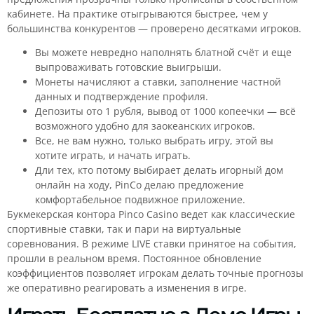
кабинете. На практике отыгрываются быстрее, чем у
большинства конкурентов — проверено десятками игроков.
Вы можете невредно наполнять блатной счёт и еще
выпроваживать готовские выигрыши.
Монеты начисляют а ставки, заполнение частной
данных и подтверждение профиля.
Депозиты ото 1 рубля, вывод от 1000 копеечки — всё
возможного удобно для заокеанских игроков.
Все, не вам нужно, только выбрать игру, этой вы
хотите играть, и начать играть.
Дли тех, кто потому выбирает делать игорный дом
онлайн на ходу, PinCo делаю предложение
комфортабельное подвижное приложение.
Букмекерская контора Pinco Casino ведет как классические
спортивные ставки, так и пари на виртуальные
соревнования. В режиме LIVE ставки принятое на события,
прошли в реальном время. Постоянное обновление
коэффициентов позволяет игрокам делать точные прогнозы
же оперативно реагировать а изменения в игре.