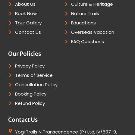
About Us
Culture & Heritage
Book Now
Nature Trails
Tour Gallery
Educations
Contact Us
Overseas Vacation
FAQ Questions
Our Policies
Privacy Policy
Terms of Service
Cancellation Policy
Booking Policy
Refund Policy
Contact Us
Yogi Trails N Transcendence (P) Ltd, IV/507-9,