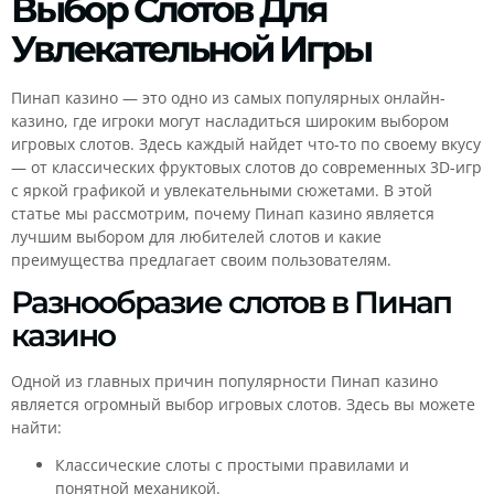
Выбор Слотов Для
Увлекательной Игры
Пинап казино — это одно из самых популярных онлайн-
казино, где игроки могут насладиться широким выбором
игровых слотов. Здесь каждый найдет что-то по своему вкусу
— от классических фруктовых слотов до современных 3D-игр
с яркой графикой и увлекательными сюжетами. В этой
статье мы рассмотрим, почему Пинап казино является
лучшим выбором для любителей слотов и какие
преимущества предлагает своим пользователям.
Разнообразие слотов в Пинап
казино
Одной из главных причин популярности Пинап казино
является огромный выбор игровых слотов. Здесь вы можете
найти:
Классические слоты с простыми правилами и
понятной механикой.