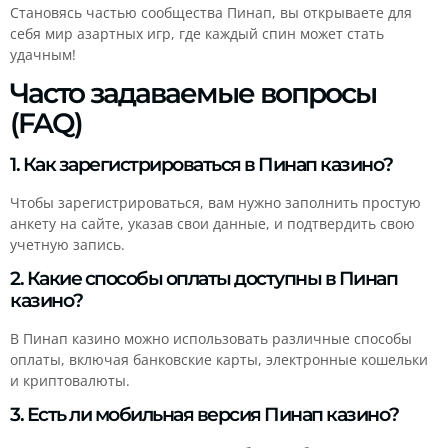
Становясь частью сообщества Пинап, вы открываете для
себя мир азартных игр, где каждый спин может стать
удачным!
Часто задаваемые вопросы
(FAQ)
1. Как зарегистрироваться в Пинап казино?
Чтобы зарегистрироваться, вам нужно заполнить простую
анкету на сайте, указав свои данные, и подтвердить свою
учетную запись.
2. Какие способы оплаты доступны в Пинап
казино?
В Пинап казино можно использовать различные способы
оплаты, включая банковские карты, электронные кошельки
и криптовалюты.
3. Есть ли мобильная версия Пинап казино?