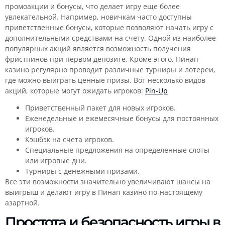
промоакции и бонусы, что делает игру еще более
увлекательной. Например, новичкам часто доступны
приветственные бонусы, которые позволяют начать игру с
дополнительными средствами на счету. Одной из наиболее
популярных акций является возможность получения
фристпинов при первом депозите. Кроме этого, Пинап
казино регулярно проводит различные турниры и лотереи,
где можно выиграть ценные призы. Вот несколько видов
акций, которые могут ожидать игроков:
Pin-Up
Приветственный пакет для новых игроков.
Еженедельные и ежемесячные бонусы для постоянных
игроков.
Кэшбэк на счета игроков.
Специальные предложения на определенные слоты
или игровые дни.
Турниры с денежными призами.
Все эти возможности значительно увеличивают шансы на
выигрыш и делают игру в Пинап казино по-настоящему
азартной.
Простота и безопасность игры в